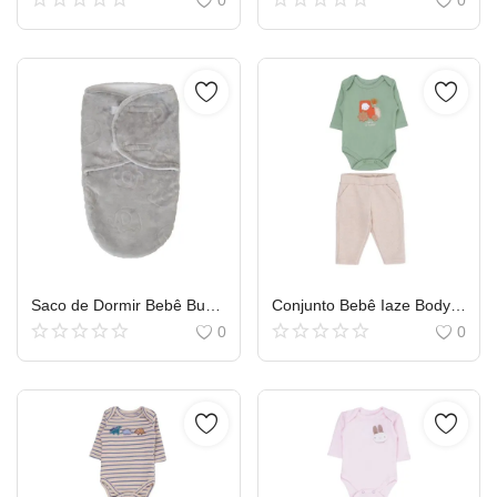
0
0
Saco de Dormir Bebê Buba Super Soft Elefante
Conjunto Bebê Iaze Body Manga Longa Estampa Trator e Calça
0
0