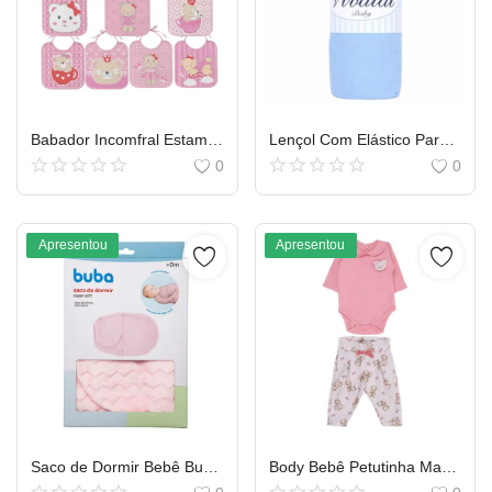
Babador Incomfral Estampa Sortidas Ursa 3 Peças
Lençol Com Elástico Para Berço Americano Menino Vivaldi Baby 15158
0
0
Apresentou
Apresentou
Saco de Dormir Bebê Buba Super Soft Chevron Rosa
Body Bebê Petutinha Manga Curta Estampa Bandeira do Brasil