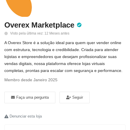
Blog
Área do Fabricante
Overex Marketplace
Contato
Visto pela última vez: 12 Meses antes
A Overex Store é a solução ideal para quem quer vender online
Live Shop
com estrutura, tecnologia e credibilidade. Criada para atender
lojistas e empreendedores que desejam profissionalizar suas
Conecte-se
vendas digitais, nossa plataforma oferece lojas virtuais
completas, prontas para escalar com segurança e performance.
Registro
Membro desde Janeiro 2025
Localização
Faça uma pergunta
Seguir
Denunciar esta loja