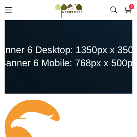
0
Venda
conosco
Menu principal
Categorias
Home
Lista de Desejos
O Hub de Negócios Ópera
Anuncie seus Serviços