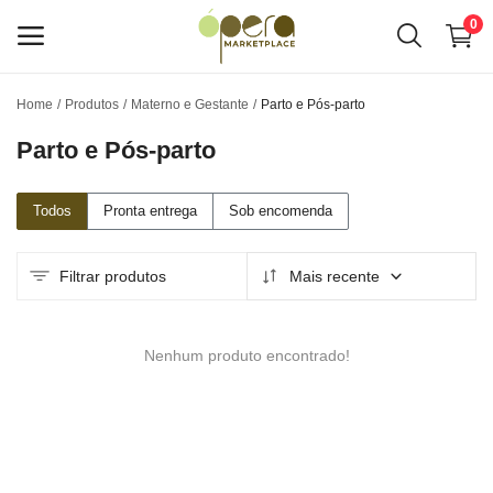
0
Home
Produtos
Materno e Gestante
Parto e Pós-parto
Venda
Parto e Pós-parto
conosco
Menu principal
Todos
Pronta entrega
Sob encomenda
Categorias
Filtrar produtos
Mais recente
Home
Nenhum produto encontrado!
Lista de Desejos
O Hub de Negócios Ópera
Anuncie seus Serviços