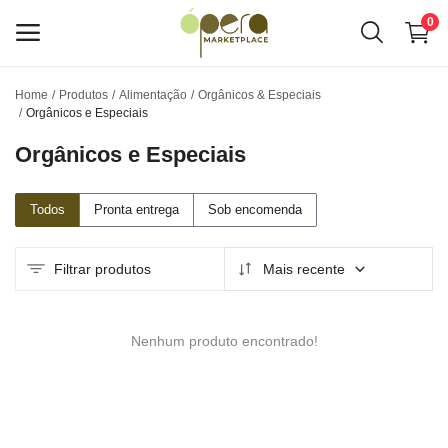
0
Home
Produtos
Alimentação
Orgânicos & Especiais
Venda
Orgânicos e Especiais
conosco
Orgânicos e Especiais
Menu principal
Todos
Pronta entrega
Sob encomenda
Categorias
Filtrar produtos
Mais recente
Home
Lista de Desejos
Nenhum produto encontrado!
O Hub de Negócios Ópera
Anuncie seus Serviços