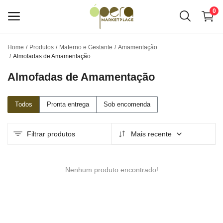
0
Home
Produtos
Materno e Gestante
Amamentação
Venda
Almofadas de Amamentação
conosco
Almofadas de Amamentação
Menu principal
Todos
Pronta entrega
Sob encomenda
Categorias
Filtrar produtos
Mais recente
Home
Lista de Desejos
Nenhum produto encontrado!
O Hub de Negócios Ópera
Anuncie seus Serviços